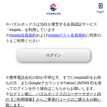
※パズルボックスは当社が運営する会員認証サービス
「mopita」を利用しています
※
mopita会員規約
および
mopitaゲスト会員規約
に同意の
うえご利用ください
ログイン
※携帯電話会社のIDが不明な方、すでにmopitaIDをお持
ちの方、またGoogleアカウントやYahoo! JAPAN IDを使
ってログインを行う場合はこちらからお願いします。
※
ログイン後に、バズルボックスのユーザーサポート内
の【ご利用情報】からご希望のコースのご購入をお願い
致します。
©株式会社エムティーアイ