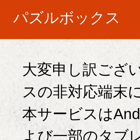
パズルボックス
大変申し訳ございませんが、お客様の端末は本サービ
スの非対応端末になります。
本サービスはAndroid OS 2.3以上のスマートフォンお
よび一部のタブレット端末、またはiOS5.1以上の
iPhone/iPadでご利用いただけます。
なお、機種変更などによりこの画面が表示されている
場合は、Android OS 2.3以上のスマートフォン/タブレ
ット端末、またはiOS5.1以上のiPhone/iPadで再度アク
セスいただくか、お手数ですが下記のリンクより会員
解除をお願いします。
ログインして会員解除
マイメニュー解除
※会員解除にはログインが必要になります
（すでにログイン状態の方は直接会員解除ページにリ
ンクします）
◆パズルボックスへのお問い合わせはコチラ
お問い合わせページへ